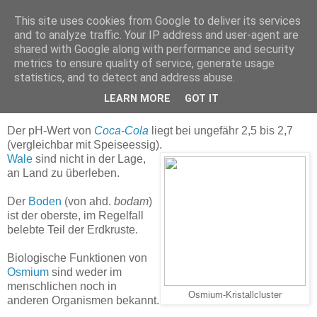
This site uses cookies from Google to deliver its services
and to analyze traffic. Your IP address and user-agent are
shared with Google along with performance and security
metrics to ensure quality of service, generate usage
statistics, and to detect and address abuse.
Wiki Facts #33
LEARN MORE
GOT IT
Der pH-Wert von
Coca-Cola
liegt bei ungefähr 2,5 bis 2,7
(vergleichbar mit Speiseessig).
Wale
sind nicht in der Lage,
an Land zu überleben.
Der
Boden
(von ahd.
bodam
)
ist der oberste, im Regelfall
belebte Teil der Erdkruste.
Biologische Funktionen von
Osmium
sind weder im
menschlichen noch in
Osmium-Kristallcluster
anderen Organismen bekannt.