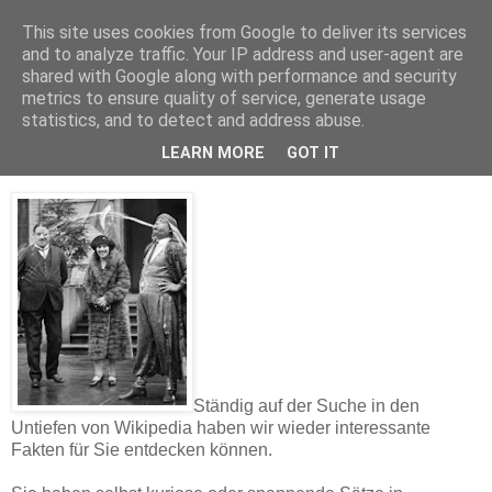
This site uses cookies from Google to deliver its services
and to analyze traffic. Your IP address and user-agent are
shared with Google along with performance and security
metrics to ensure quality of service, generate usage
statistics, and to detect and address abuse.
Wiki Facts #40
LEARN MORE
GOT IT
Ständig auf der Suche in den
Untiefen von Wikipedia haben wir wieder interessante
Fakten für Sie entdecken können.