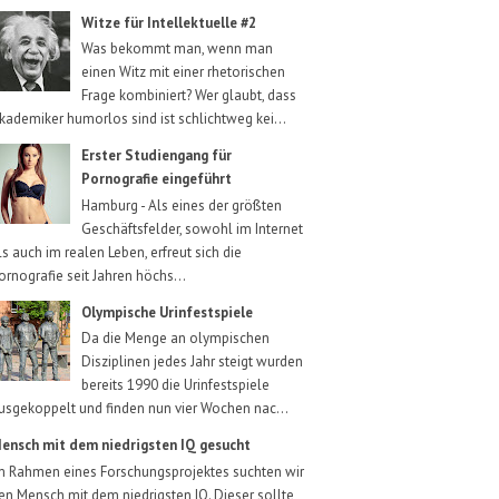
Witze für Intellektuelle #2
Was bekommt man, wenn man
einen Witz mit einer rhetorischen
Frage kombiniert? Wer glaubt, dass
kademiker humorlos sind ist schlichtweg kei...
Erster Studiengang für
Pornografie eingeführt
Hamburg - Als eines der größten
Geschäftsfelder, sowohl im Internet
ls auch im realen Leben, erfreut sich die
ornografie seit Jahren höchs...
Olympische Urinfestspiele
Da die Menge an olympischen
Disziplinen jedes Jahr steigt wurden
bereits 1990 die Urinfestspiele
usgekoppelt und finden nun vier Wochen nac...
ensch mit dem niedrigsten IQ gesucht
m Rahmen eines Forschungsprojektes suchten wir
en Mensch mit dem niedrigsten IQ. Dieser sollte