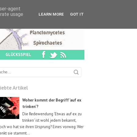
user-agent
erate usage
LEARN MORE
GOT IT
GLÜCKSSPIEL
iebte Artikel
Woher kommt der Begriff 'auf ex
trinken'?
Die Redewendung 'Etwas auf ex zu
trinken' ist wohl jedem bekannt,
och wo hat sie ihren Ursprung? Eines vorweg: Wer
enkt sie stammt...