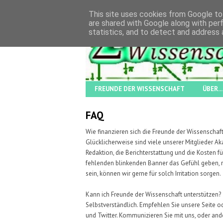
This site uses cookies from Google to 
are shared with Google along with per
statistics, and to detect and address 
FREUNDE DER WISSENSCHAFT
ÜBER...
FAQ
Wie finanzieren sich die Freunde der Wissenschaf
Glücklicherweise sind viele unserer Mitglieder A
Redaktion, die Berichterstattung und die Kosten f
fehlenden blinkenden Banner das Gefühl geben, nic
sein, können wir gerne für solch Irritation sorgen.
Kann ich Freunde der Wissenschaft unterstützen?
Selbstverständlich. Empfehlen Sie unsere Seite o
und Twitter. Kommunizieren Sie mit uns, oder a