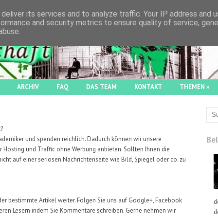
deliver its services and to analyze traffic. Your IP address and 
formance and security metrics to ensure quality of service, gen
abuse.
ARCHIV
FAQ
DAS TEAM
KONTAKT
THEMEN
»
t?
Bel
kademiker und spenden reichlich. Dadurch können wir unsere
ür Hosting und Traffic ohne Werbung anbieten. Sollten Ihnen die
ht auf einer seriösen Nachrichtenseite wie Bild, Spiegel oder co. zu
der bestimmte Artikel weiter. Folgen Sie uns auf Google+, Facebook
d
nderen Lesern indem Sie Kommentare schreiben. Gerne nehmen wir
d