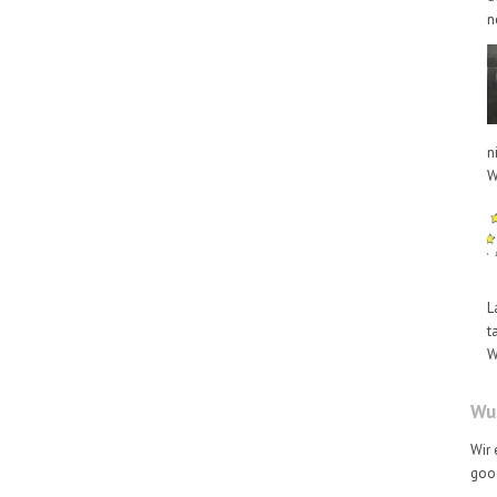
n
n
W
L
t
W
Wus
Wir 
goog