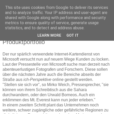
This site uses cookies from Google to deliver its services
and to analyze traffic. Your IP address and user-agent are
shared with Google along with performance and security
metrics to ensure quality of service, generate usage
statistics, and to detect and address abuse.
Bing Maps erweitert sein
LEARN MORE
GOT IT
Produktportfolio
Der nur spärlich verwendete Internet-Kartendienst von
Microsoft versucht nun auf neuem Wege Kunden zu locken.
Laut der Pressestelle von Microsoft suche man derzeit nach
abenteuerlustigen Fotografen und Forschern. Diese sollen
über die nächsten Jahre auch die Bereiche abseits der
Straße aus
ich-Perspektive
online gestellt werden.
"Stellen sie sich vor", so Mirko Weich, Pressesprecher, "sie
können von ihrem Schreibtisch aus die Sahara
durchwandern, oder den Urwald Borneos. Auch ein
erklimmen des Mt. Everest kann nun jeder erleben."
In einem zweiten Schritt plant das Unternehmen noch
weitere, schwer zugängliche oder gefährliche Regionen zu