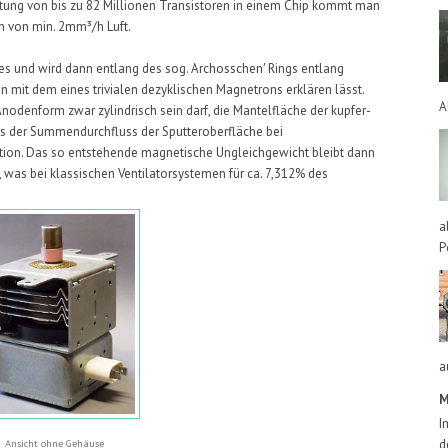
ltung von bis zu 82 Millionen Transistoren in einem Chip kommt man
m von min. 2mm³/h Luft.
tes und wird dann entlang des sog. Archosschen' Rings entlang
n mit dem eines trivialen dezyklischen Magnetrons erklären lässt.
A
 Anodenform zwar zylindrisch sein darf, die Mantelfläche der kupfer-
als der Summendurchfluss der Sputteroberfläche bei
ion. Das so entstehende magnetische Ungleichgewicht bleibt dann
t, was bei klassischen Ventilatorsystemen für ca. 7,312% des
a
P
a
M
I
d
Ansicht ohne Gehäuse