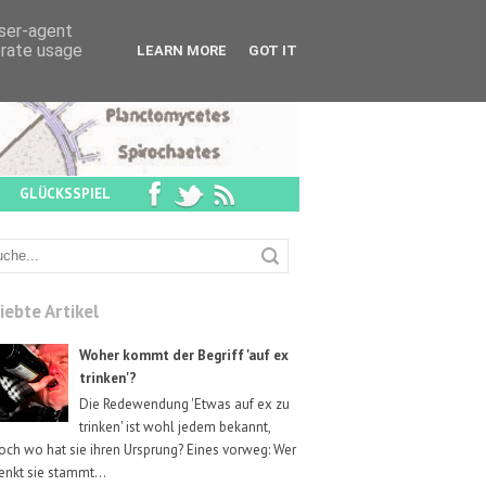
user-agent
erate usage
LEARN MORE
GOT IT
GLÜCKSSPIEL
iebte Artikel
Woher kommt der Begriff 'auf ex
trinken'?
Die Redewendung 'Etwas auf ex zu
trinken' ist wohl jedem bekannt,
och wo hat sie ihren Ursprung? Eines vorweg: Wer
enkt sie stammt...