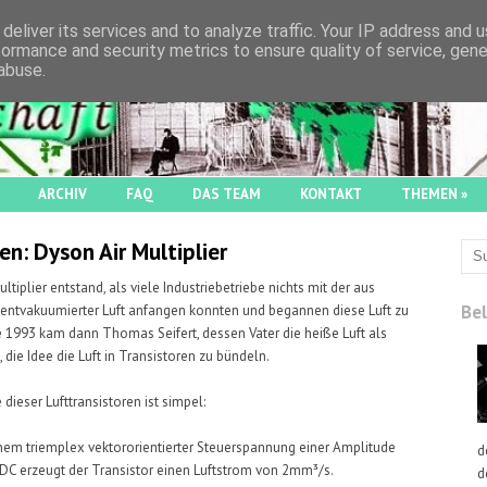
deliver its services and to analyze traffic. Your IP address and 
formance and security metrics to ensure quality of service, gen
abuse.
ARCHIV
FAQ
DAS TEAM
KONTAKT
THEMEN
»
n: Dyson Air Multiplier
ltiplier entstand, als viele Industriebetriebe nichts mit der aus
Bel
 entvakuumierter Luft anfangen konnten und begannen diese Luft zu
e 1993 kam dann Thomas Seifert, dessen Vater die heiße Luft als
 die Idee die Luft in Transistoren zu bündeln.
dieser Lufttransistoren ist simpel:
em triemplex vektororientierter Steuerspannung einer Amplitude
d
DC erzeugt der Transistor einen Luftstrom von 2mm³/s.
d