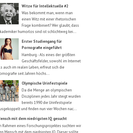
Witze für Intellektuelle #2
Was bekommt man, wenn man
einen Witz mit einer rhetorischen
Frage kombiniert? Wer glaubt, dass
kademiker humorlos sind ist schlichtweg kei...
Erster Studiengang für
Pornografie eingeführt
Hamburg - Als eines der größten
Geschäftsfelder, sowohl im Internet
ls auch im realen Leben, erfreut sich die
ornografie seit Jahren höchs...
Olympische Urinfestspiele
Da die Menge an olympischen
Disziplinen jedes Jahr steigt wurden
bereits 1990 die Urinfestspiele
usgekoppelt und finden nun vier Wochen nac...
ensch mit dem niedrigsten IQ gesucht
m Rahmen eines Forschungsprojektes suchten wir
en Mensch mit dem niedrigsten IQ. Dieser sollte