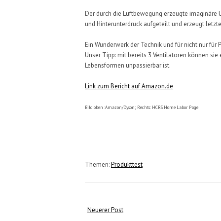
Der durch die Luftbewegung erzeugte imaginäre U
und Hinterunterdruck aufgeteilt und erzeugt letz
Ein Wunderwerk der Technik und für nicht nur für 
Unser Tipp: mit bereits 3 Ventilatoren können sie e
Lebensformen unpassierbar ist.
Link zum Bericht auf Amazon.de
Bild oben :Amazon/Dyson;
Rechts: HCRS Home Labor Page
Themen:
Produkttest
Neuerer Post