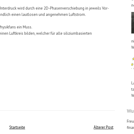
n
nterdruck wird durch eine 2D-Phasenverschiebung in jeweils Vor-
tendlich einen lautlosen und angenehmen Luftstrom.
Physikfans ein Muss.
inen Luftkreis bilden, welcher für alle siliziumbasierten
n
W
L
t
W
Wus
Freu
Startseite
Älterer Post
fina