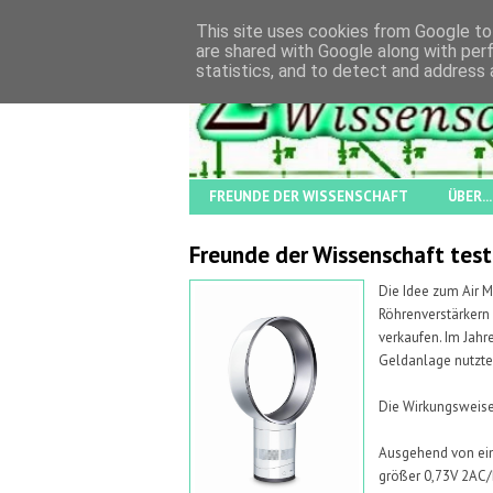
This site uses cookies from Google to 
are shared with Google along with per
statistics, and to detect and address 
FREUNDE DER WISSENSCHAFT
ÜBER...
Freunde der Wissenschaft teste
Die Idee zum Air Mu
Röhrenverstärkern
verkaufen. Im Jahr
Geldanlage nutzte,
Die Wirkungsweise 
Ausgehend von ein
größer 0,73V 2AC/