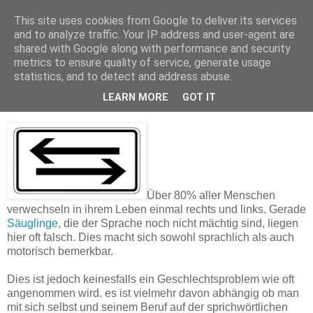
This site uses cookies from Google to deliver its services
and to analyze traffic. Your IP address and user-agent are
shared with Google along with performance and security
metrics to ensure quality of service, generate usage
statistics, and to detect and address abuse.
Hilfe bei Rechts-Links-Schwäche
LEARN MORE
GOT IT
Über 80% aller Menschen
verwechseln in ihrem Leben einmal rechts und links. Gerade
Säuglinge
, die der Sprache noch nicht mächtig sind, liegen
hier oft falsch. Dies macht sich sowohl sprachlich als auch
motorisch bemerkbar.
Dies ist jedoch keinesfalls ein Geschlechtsproblem wie oft
angenommen wird. es ist vielmehr davon abhängig ob man
mit sich selbst und seinem Beruf auf der sprichwörtlichen