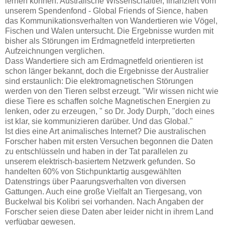
lernen können. Australische Wissenschaftler, finanziert vom
unserem Spendenfond - Global Friends of Sience, haben
das Kommunikationsverhalten von Wandertieren wie Vögel,
Fischen und Walen untersucht. Die Ergebnisse wurden mit
bisher als Störungen im Erdmagnetfeld interpretierten
Aufzeichnungen verglichen.
Dass Wandertiere sich am Erdmagnetfeld orientieren ist
schon länger bekannt, doch die Ergebnisse der Australier
sind erstaunlich: Die elektromagnetischen Störungen
werden von den Tieren selbst erzeugt. "Wir wissen nicht wie
diese Tiere es schaffen solche Magnetischen Energien zu
lenken, oder zu erzeugen, " so Dr. Jody Durph, "doch eines
ist klar, sie kommunizieren darüber. Und das Global."
Ist dies eine Art animalisches Internet? Die australischen
Forscher haben mit ersten Versuchen begonnen die Daten
zu entschlüsseln und haben in der Tat parallelen zu
unserem elektrisch-basiertem Netzwerk gefunden. So
handelten 60% von Stichpunktartig ausgewählten
Datenstrings über Paarungsverhalten von diversen
Gattungen. Auch eine große Vielfalt an Tiergesang, von
Buckelwal bis Kolibri sei vorhanden. Nach Angaben der
Forscher seien diese Daten aber leider nicht in ihrem Land
verfügbar gewesen.