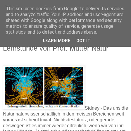
This site uses cookies from Google to deliver its services
and to analyze traffic. Your IP address and user-agent are
shared with Google along with performance and security
metrics to ensure quality of service, generate usage
statistics, and to detect and address abuse.
Magnetische Datenübertragung - Eine
LEARN MORE
GOT IT
Lehrstunde von Prof. Mutter Natur
Sidney - Das uns die
Natur naturwissenschaftlich in den meisten Bereichen weit
voraus ist scheint trivial. Nichtsdestotrotz, oder gerade
deswegen ist es immer wieder erfreulich, wenn wir von ihr