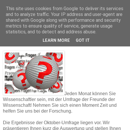
This site uses cookies from Google to deliver its services
and to analyze traffic. Your IP address and user-agent are
shared with Google along with performance and security
metrics to ensure quality of service, generate usage
statistics, and to detect and address abuse.
FdW Umfrage - Oktober 2013
LEARN MORE
GOT IT
Jeden Monat können Sie
Wissenschaftler sein, mit der Umfrage der Freunde der
Wissenschaft! Nehmen Sie sich einen Moment Zeit und
helfen Sie uns bei der Forschung.
Die Ergebnisse der Oktober-Umfrage liegen vor. Wir
präsentieren Ihnen kurz die Auswertung und stellen Ihnen