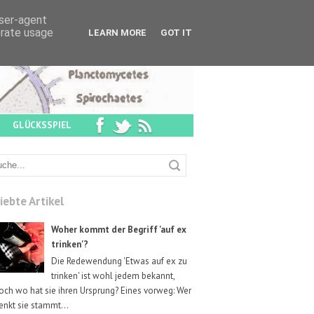
user-agent
erate usage
LEARN MORE
GOT IT
GLÜCKSSPIEL
iebte Artikel
Woher kommt der Begriff 'auf ex
trinken'?
Die Redewendung 'Etwas auf ex zu
trinken' ist wohl jedem bekannt,
och wo hat sie ihren Ursprung? Eines vorweg: Wer
enkt sie stammt...