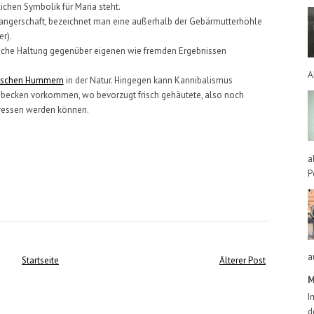
lichen Symbolik für Maria steht
.
angerschaft, bezeichnet man eine außerhalb der Gebärmutterhöhle
er).
itische Haltung gegenüber eigenen wie fremden Ergebnissen
A
ischen Hummern
in der Natur. Hingegen kann Kannibalismus
tebecken vorkommen, wo bevorzugt frisch gehäutete, also noch
fressen werden können.
a
P
a
Startseite
Älterer Post
M
I
d