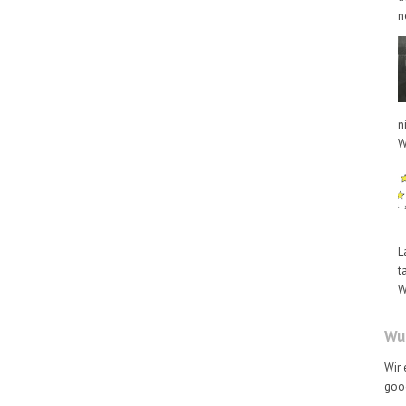
n
n
W
L
t
W
Wus
Wir 
goog