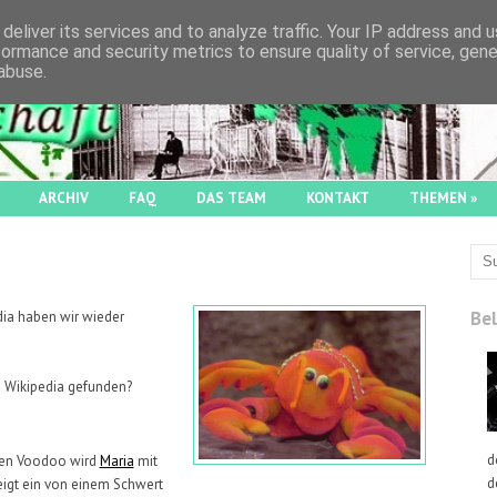
deliver its services and to analyze traffic. Your IP address and 
formance and security metrics to ensure quality of service, gen
abuse.
ARCHIV
FAQ
DAS TEAM
KONTAKT
THEMEN
»
Bel
dia haben wir wieder
n Wikipedia gefunden?
d
hen Voodoo wird
Maria
mit
d
 zeigt ein von einem Schwert