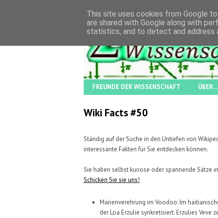
This site uses cookies from Google to 
are shared with Google along with per
statistics, and to detect and address 
FREUNDE DER WISSENSCHAFT
ÜBER...
Wiki Facts #50
Ständig auf der Suche in den Untiefen von Wikipe
interessante Fakten für Sie entdecken können.
Sie haben selbst kuriose oder spannende Sätze i
Schicken Sie sie uns!
Marienvereh
rung im Voodoo: Im haitianisc
der Loa Erzulie synkretisiert. Erzulies Veve