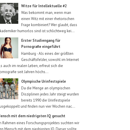
Witze für Intellektuelle #2
Was bekommt man, wenn man
einen Witz mit einer rhetorischen
Frage kombiniert? Wer glaubt, dass
kademiker humorlos sind ist schlichtweg kei...
Erster Studiengang für
Pornografie eingeführt
Hamburg - Als eines der größten
Geschäftsfelder, sowohl im Internet
ls auch im realen Leben, erfreut sich die
ornografie seit Jahren höchs...
Olympische Urinfestspiele
Da die Menge an olympischen
Disziplinen jedes Jahr steigt wurden
bereits 1990 die Urinfestspiele
usgekoppelt und finden nun vier Wochen nac...
ensch mit dem niedrigsten IQ gesucht
m Rahmen eines Forschungsprojektes suchten wir
en Mensch mit dem niedrigsten IQ. Dieser sollte