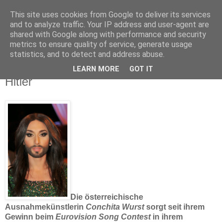
This site uses cookies from Google to deliver its services
and to analyze traffic. Your IP address and user-agent are
shared with Google along with performance and security
metrics to ensure quality of service, generate usage
statistics, and to detect and address abuse.
Österreich vergleicht Conchita Wurst mit
LEARN MORE
GOT IT
Hitler
Die österreichische
Ausnahmekünstlerin
Conchita Wurst
sorgt seit ihrem
Gewinn beim
Eurovision Song Contest
in ihrem