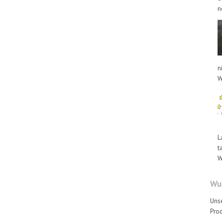
n
n
W
L
t
W
Wus
Unse
Prod