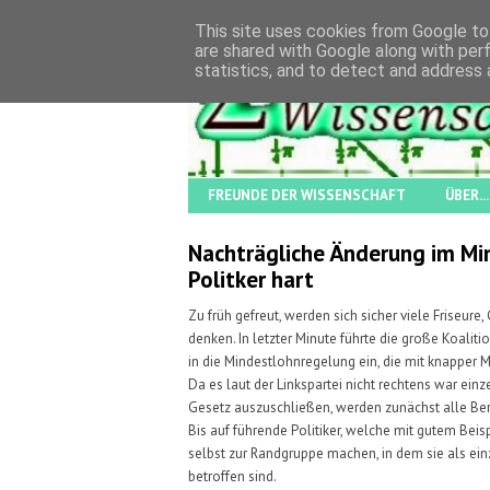
This site uses cookies from Google to 
are shared with Google along with per
statistics, and to detect and address 
FREUNDE DER WISSENSCHAFT
ÜBER...
Nachträgliche Änderung im Min
Politker hart
Zu früh gefreut, werden sich sicher viele Friseure,
denken. In letzter Minute führte die große Koalit
in die Mindestlohnregelung ein, die mit knapper 
Da es laut der Linkspartei nicht rechtens war ein
Gesetz auszuschließen, werden zunächst alle Be
Bis auf führende Politiker, welche mit gutem Beis
selbst zur Randgruppe machen, in dem sie als ei
betroffen sind.