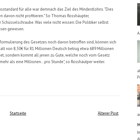
nsstandard für alle war demnach das Ziel des Mindestlohns. "Dies
n davon nicht profitieren." So Thomas Rosshäupter,
 Schüsselschraube. Was viele nicht wissen: Die Politiker selbst
ssen gewesen.
A
ormulierung des Gesetzes noch davon betroffen sind, können sich
alt von 8,50€ für 81 Millionen Deutsch betrug etwa 689 Millionen
et, sondern kommt all jenen zu Gute, welche noch vom Gesetz
 mehr als eine Millionen...pro Stunde", so Rosshäutper weiter.
a
P
Startseite
Älterer Post
a
M
I
d