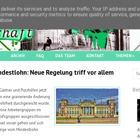
deliver its services and to analyze traffic. Your IP address and 
formance and security metrics to ensure quality of service, gen
abuse.
ARCHIV
FAQ
DAS TEAM
KONTAKT
THEMEN
»
destlohn: Neue Regelung triff vor allem
Bel
 Gärtner und Putzhilfen jetzt
ion eine gravierende Änderung
Mehrheit durchgereicht wurde.
zelne Arbeitergruppen im
rufsgruppen ausgeschlossen.
piel voran gehen und sich
d
nzige vom Mindestlohn
d