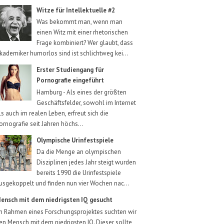
Witze für Intellektuelle #2
Was bekommt man, wenn man
einen Witz mit einer rhetorischen
Frage kombiniert? Wer glaubt, dass
kademiker humorlos sind ist schlichtweg kei...
Erster Studiengang für
Pornografie eingeführt
Hamburg - Als eines der größten
Geschäftsfelder, sowohl im Internet
ls auch im realen Leben, erfreut sich die
ornografie seit Jahren höchs...
Olympische Urinfestspiele
Da die Menge an olympischen
Disziplinen jedes Jahr steigt wurden
bereits 1990 die Urinfestspiele
usgekoppelt und finden nun vier Wochen nac...
ensch mit dem niedrigsten IQ gesucht
m Rahmen eines Forschungsprojektes suchten wir
en Mensch mit dem niedrigsten IQ. Dieser sollte