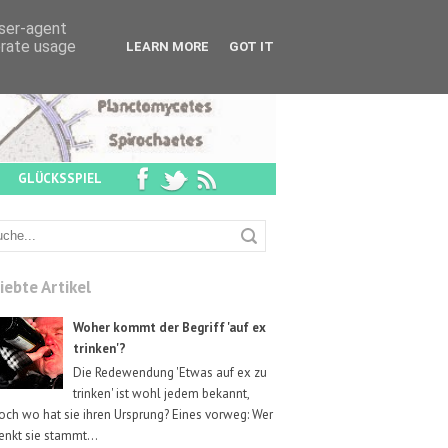
user-agent
erate usage
LEARN MORE
GOT IT
GLÜCKSSPIEL
iebte Artikel
Woher kommt der Begriff 'auf ex
trinken'?
Die Redewendung 'Etwas auf ex zu
trinken' ist wohl jedem bekannt,
och wo hat sie ihren Ursprung? Eines vorweg: Wer
enkt sie stammt...