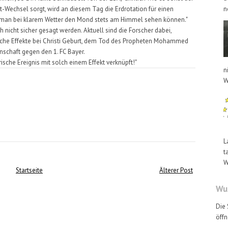
-Wechsel sorgt, wird an diesem Tag die Erdrotation für einen
n
 man bei klarem Wetter den Mond stets am Himmel sehen können."
 nicht sicher gesagt werden. Aktuell sind die Forscher dabei,
liche Effekte bei Christi Geburt, dem Tod des Propheten Mohammed
schaft gegen den 1. FC Bayer.
orische Ereignis mit solch einem Effekt verknüpft!"
n
W
L
t
W
Startseite
Älterer Post
Wus
Die 
öffn