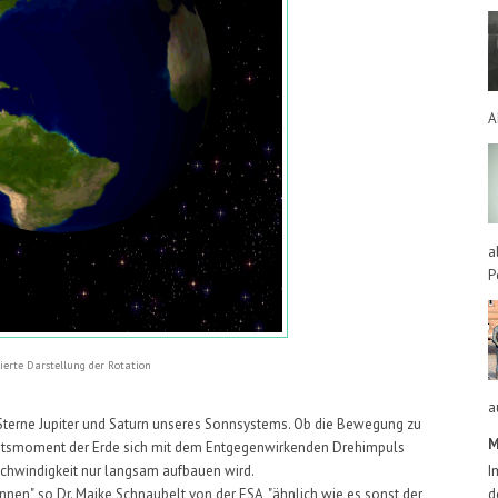
A
a
P
ierte Darstellung der Rotation
a
Sterne Jupiter und Saturn unseres Sonnsystems. Ob die Bewegung zu
M
heitsmoment der Erde sich mit dem Entgegenwirkenden Drehimpuls
chwindigkeit nur langsam aufbauen wird.
I
nen", so Dr. Maike Schnaubelt von der ESA, "ähnlich wie es sonst der
d