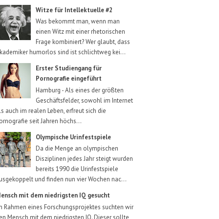
Witze für Intellektuelle #2
Was bekommt man, wenn man
einen Witz mit einer rhetorischen
Frage kombiniert? Wer glaubt, dass
kademiker humorlos sind ist schlichtweg kei...
Erster Studiengang für
Pornografie eingeführt
Hamburg - Als eines der größten
Geschäftsfelder, sowohl im Internet
ls auch im realen Leben, erfreut sich die
ornografie seit Jahren höchs...
Olympische Urinfestspiele
Da die Menge an olympischen
Disziplinen jedes Jahr steigt wurden
bereits 1990 die Urinfestspiele
usgekoppelt und finden nun vier Wochen nac...
ensch mit dem niedrigsten IQ gesucht
m Rahmen eines Forschungsprojektes suchten wir
en Mensch mit dem niedrigsten IQ. Dieser sollte