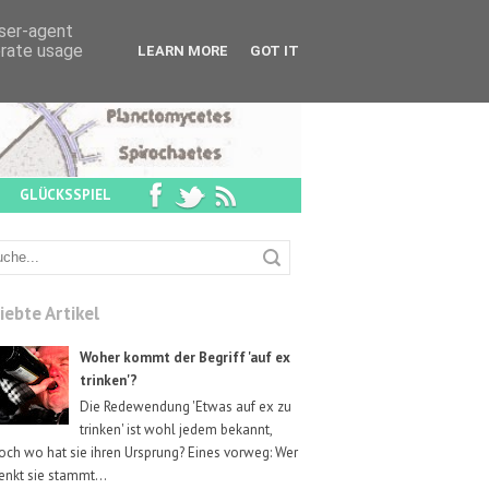
user-agent
erate usage
LEARN MORE
GOT IT
GLÜCKSSPIEL
iebte Artikel
Woher kommt der Begriff 'auf ex
trinken'?
Die Redewendung 'Etwas auf ex zu
trinken' ist wohl jedem bekannt,
och wo hat sie ihren Ursprung? Eines vorweg: Wer
enkt sie stammt...