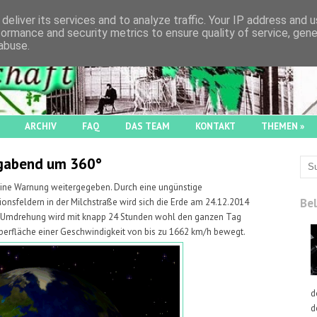
deliver its services and to analyze traffic. Your IP address and 
formance and security metrics to ensure quality of service, gen
abuse.
ARCHIV
FAQ
DAS TEAM
KONTAKT
THEMEN
»
ligabend um 360°
ine Warnung weitergegeben. Durch eine ungünstige
Bel
nsfeldern in der Milchstraße wird sich die Erde am 24.12.2014
e Umdrehung wird mit knapp 24 Stunden wohl den ganzen Tag
berfläche einer Geschwindigkeit von bis zu 1662 km/h bewegt.
d
d