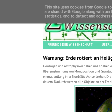
This site uses cookies from Google to 
are shared with Google along with per
statistics, and to detect and address 
FREUNDE DER WISSENSCHAFT
ÜBER...
Warnung: Erde rotiert an Hei
Geologen und Astrophysiker haben uns soeben e
Übereinstimmung von Mondposition und Gravitatio
einmal entlang ihrer Nord/Süd Achse drehen. Di
dauern. Dadurch werden alle Objekte an der Erdo