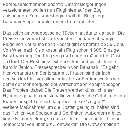
Fernbusunternehmen enorme Umsatzsteigerungen
verzeichneten wollen nun Fluglinien auf den Zug
aufspringen. Zum Jahresbeginn will der Billigflieger
Bananair Flüge für unter einem Euro anbieten.
Das solch ein Angebot seine Tücken hat dürfte klar sein. Die
Preise sind zunächst stark von der Flugdauer abhängig.
Flüge von Karlsruhe nach Kassel gibt es bereits ab 56 Cent.
Von Wien nach Oslo kostet ein Flug schon 4,30€. Einzige
Beschränkung: Pro Flugzeug darf nur ein männlicher Gast
an Bord. Der Rest muss extrem schön und weiblich sein.
Karolin Janich, Pressesprecherin von Bananair: "Es geht
hier vorrangig um Spritersparnis. Frauen sind einfach
deutlich leichter, vor allem hübsche. Außerdem wollen wir
damit der Männerquote der Wirtschaft den Kampf ansagen."
Das Problem dabei: Die Frauen werden künstlich unter
Hypnose gehalten um sie rallig zu halten, die Gefahr die von
Frauen ausgeht die sich langeweilen sie "zu groß".
Weitere Maßnahmen um die Kosten gering zu halten sind
das Fehlen von Speisen und Getränken. Außerdem gibt es
keine Klimaregelung, so dass sich im Flugzeug leicht eine
Temperatur von über 50°C entwickelt. Die Crew empfiehlt