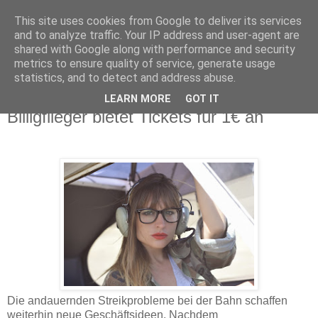
This site uses cookies from Google to deliver its services
and to analyze traffic. Your IP address and user-agent are
shared with Google along with performance and security
metrics to ensure quality of service, generate usage
statistics, and to detect and address abuse.
Neue Konkurrenz für Fernbuslinien:
LEARN MORE
GOT IT
Billigflieger bietet Tickets für 1€ an
Die andauernden Streikprobleme bei der Bahn schaffen
weiterhin neue Geschäftsideen. Nachdem